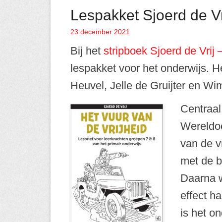
Lespakket Sjoerd de Vri
23 december 2021
Geplaatst op
Bij het
stripboek Sjoerd de Vrij 
lespakket voor het onderwijs. H
Heuvel, Jelle de Gruijter en Wim
Centraal
Wereldoo
van de v
met de b
Daarna w
effect h
is het o