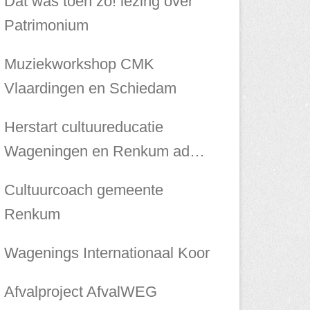
Dat was toen zo! lezing over
Patrimonium
Muziekworkshop CMK
Vlaardingen en Schiedam
Herstart cultuureducatie
Wageningen en Renkum ad
interim
Cultuurcoach gemeente
Renkum
Wagenings Internationaal Koor
Afvalproject AfvalWEG