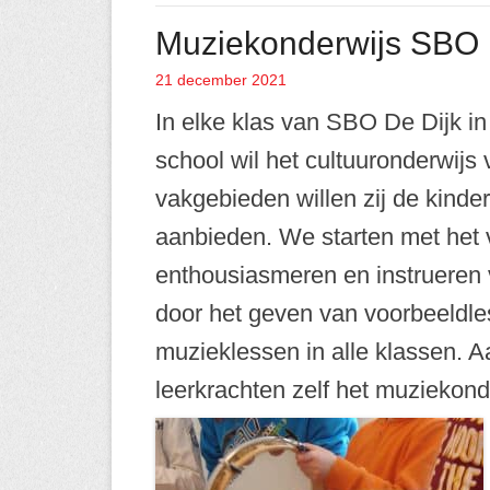
Muziekonderwijs SBO 
21 december 2021
Geplaatst op
In elke klas van SBO De Dijk i
school wil het cultuuronderwijs
vakgebieden willen zij de kinde
aanbieden. We starten met het v
enthousiasmeren en instrueren
door het geven van voorbeeldl
muzieklessen in alle klassen. 
leerkrachten zelf het muziekon