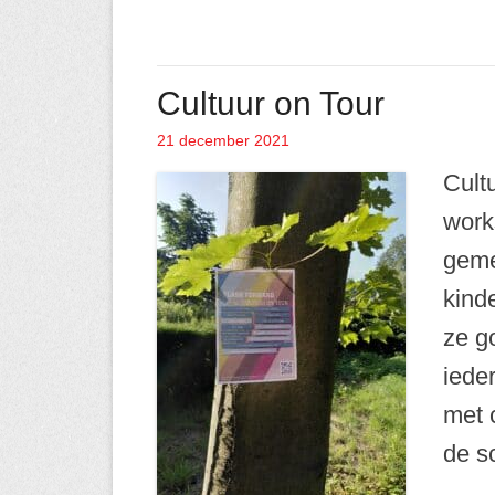
Cultuur on Tour
21 december 2021
Geplaatst op
Cultu
work
geme
kind
ze go
iede
met 
de s