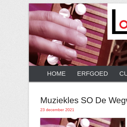
Ga
naar
de
inhoud
HOME
ERFGOED
C
Muziekles SO De Wegw
23 december 2021
Geplaatst op