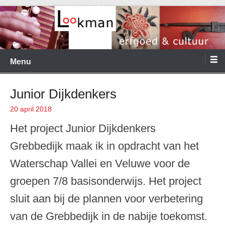
Ga
naar
de
Menu
inhoud
Junior Dijkdenkers
20 april 2018
Geplaatst op
Het project Junior Dijkdenkers
Grebbedijk maak ik in opdracht van het
Waterschap Vallei en Veluwe voor de
groepen 7/8 basisonderwijs. Het project
sluit aan bij de plannen voor verbetering
van de Grebbedijk in de nabije toekomst.