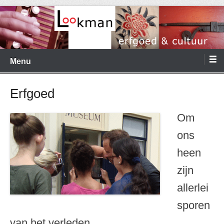
Ga
naar
de
Menu
inhoud
Erfgoed
Om
ons
heen
zijn
allerlei
sporen
van het verleden.