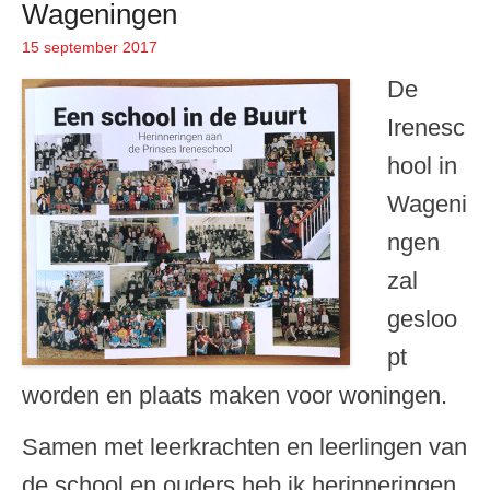
Wageningen
15 september 2017
Geplaatst op
De
Irenesc
hool in
Wageni
ngen
zal
gesloo
pt
worden en plaats maken voor woningen.
Samen met leerkrachten en leerlingen van
de school en ouders heb ik herinneringen