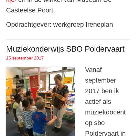
Casteelse Poort.
Opdrachtgever: werkgroep Ireneplan
Muziekonderwijs SBO Poldervaart
15 september 2017
Geplaatst op
Vanaf
september
2017 ben ik
actief als
muziekdocent
op sbo
Poldervaart in