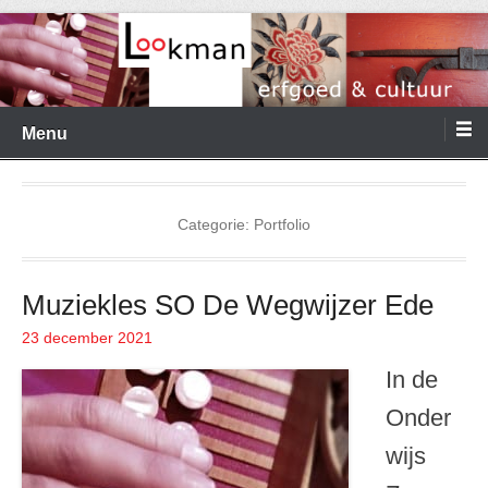
Ga
naar
de
Menu
inhoud
Categorie:
Portfolio
Muziekles SO De Wegwijzer Ede
23 december 2021
Geplaatst op
In de
Onder
wijs