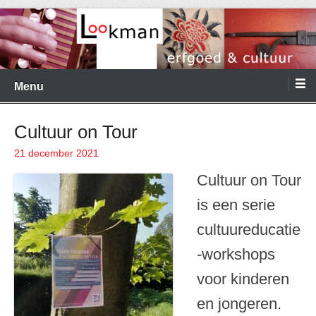
Ga
naar
de
Menu
inhoud
Cultuur on Tour
21 december 2021
Geplaatst op
Cultuur on Tour
is een serie
cultuureducatie
-workshops
voor kinderen
en jongeren.