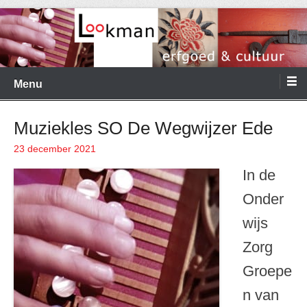
Ga
naar
de
Menu
inhoud
Muziekles SO De Wegwijzer Ede
23 december 2021
Geplaatst op
In de
Onder
wijs
Zorg
Groepe
n van