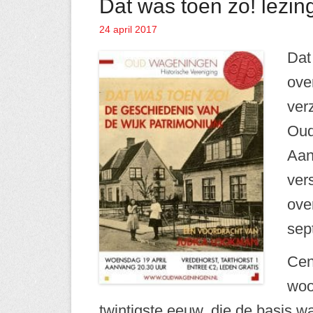
Dat was toen zo! lezi
24 april 2017
Geplaatst op
Dat 
ove
ver
Oud
Aan
ver
ove
sep
Cen
woo
twintigste eeuw, die de basis 