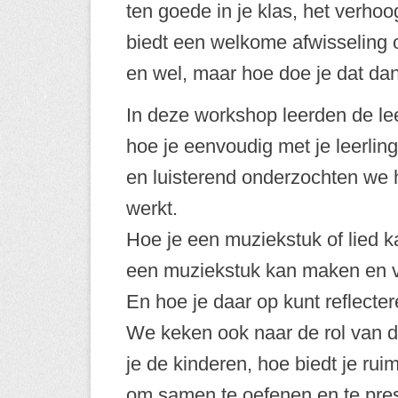
ten goede in je klas, het verhoog
biedt een welkome afwisseling 
en wel, maar hoe doe je dat dan 
In deze workshop leerden de le
hoe je eenvoudig met je leerlin
en luisterend onderzochten we ho
werkt.
Hoe je een muziekstuk of lied ka
een muziekstuk kan maken en v
En hoe je daar op kunt reflecter
We keken ook naar de rol van de
je de kinderen, hoe biedt je rui
om samen te oefenen en te pres