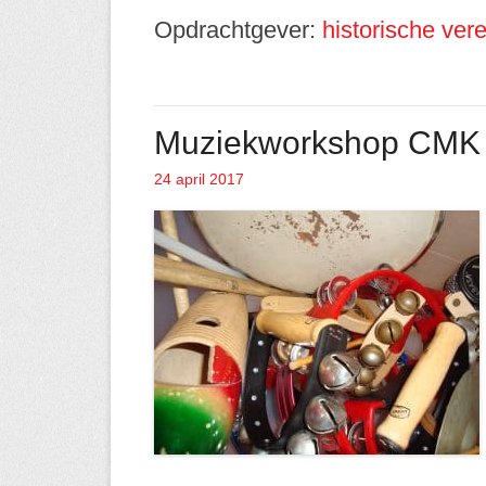
Opdrachtgever:
historische ve
Muziekworkshop CMK 
24 april 2017
Geplaatst op