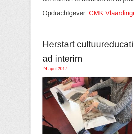
Opdrachtgever:
CMK Vlaarding
Herstart cultuureduc
ad interim
24 april 2017
Geplaatst op