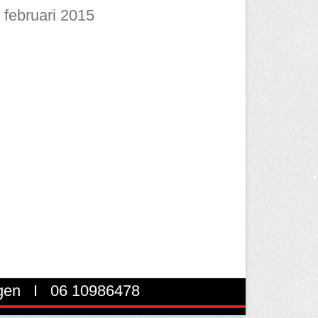
februari 2015
ngen I 06 10986478