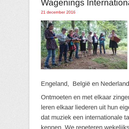
Wagenings Internation
21 december 2016
Geplaatst op
Engeland, België en Nederland
Ontmoeten en met elkaar zingen
leren elkaar liederen uit hun ei
dat muziek een internationale ta
kennen. We repeteren wekelijks